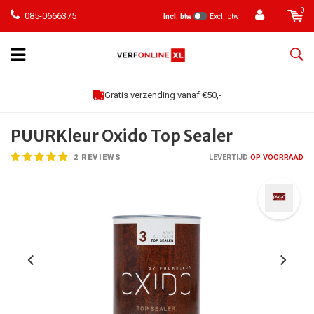
0
085-0666375
Incl. btw
Excl. btw
Gratis verzending vanaf €50,-
PUURKleur Oxido Top Sealer
2
REVIEWS
LEVERTIJD
OP VOORRAAD