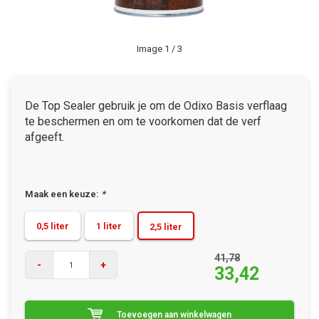
Image
1
/ 3
De Top Sealer gebruik je om de Odixo Basis verflaag
te beschermen en om te voorkomen dat de verf
afgeeft.
Maak een keuze:
*
0,5 liter
1 liter
2,5 liter
41,78
-
+
33,42
Toevoegen aan winkelwagen