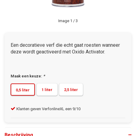
Image
1
/ 3
Een decoratieve verf die echt gaat roesten wanneer
deze wordt geactiveerd met Oxido Activator.
Maak een keuze:
*
1 liter
2,5 liter
0,5 liter
Klanten geven VerfonlineXL een 9/10
Gra
Beschrijving