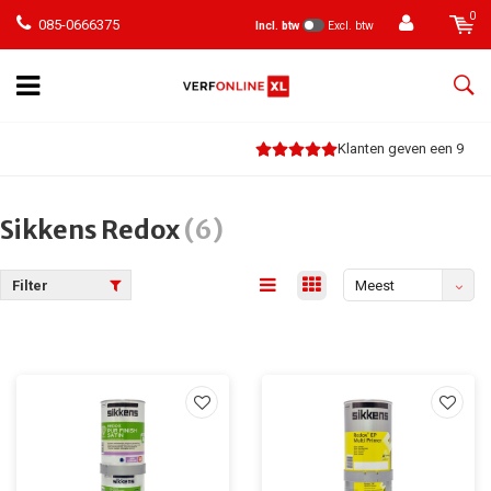
0
085-0666375
Incl. btw
Excl. btw
Klanten geven een 9
Sikkens Redox
(6)
Filter
Meest
bekeken