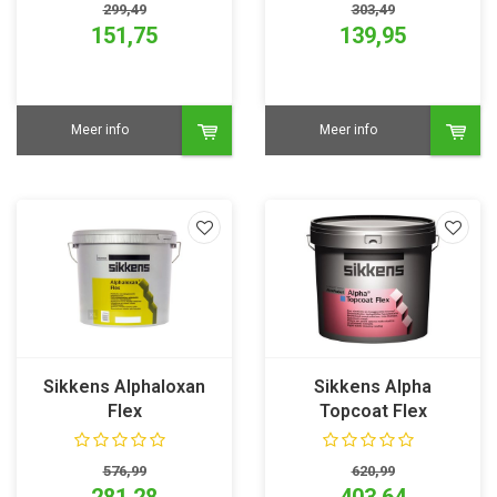
299,49
303,49
151,75
139,95
Meer info
Meer info
Sikkens Alphaloxan
Sikkens Alpha
Flex
Topcoat Flex
576,99
620,99
281,28
403,64