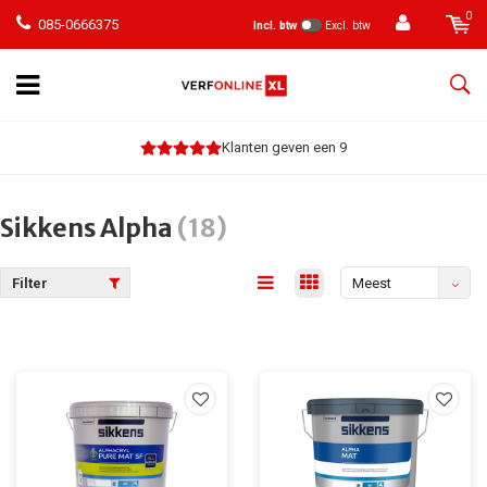
0
085-0666375
Incl. btw
Excl. btw
Klanten geven een 9
Sikkens Alpha
(18)
Filter
Meest
bekeken