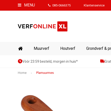
MENU
085-0666375
Klantenservice
Muurverf
Houtverf
Grondverf & p
Vóór 23:59 besteld, morgen in huis*
Grat
Home
Plamuurmes