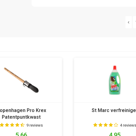
openhagen Pro Krex
St Marc verfreinige
Patentpuntkwast
9 reviews
4 review
5,66
4,95