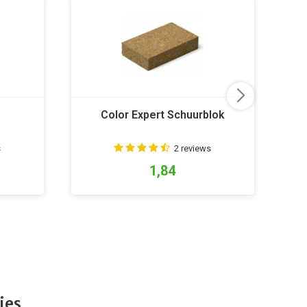
Color Expert Schuurblok
B
s
2 reviews
1,84
ies