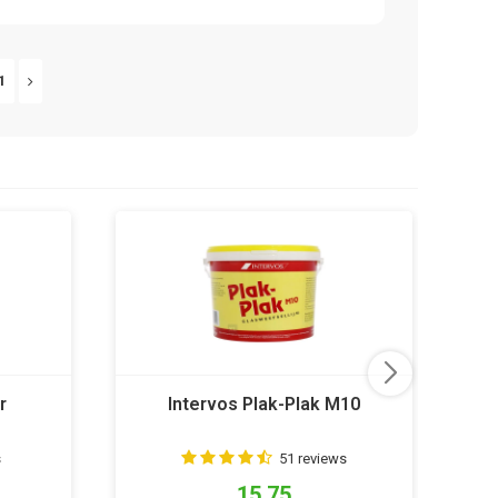
1
r
Intervos Plak-Plak M10
s
51 reviews
15,75