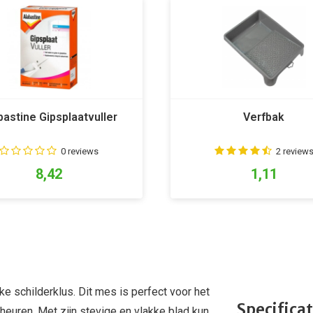
bastine Gipsplaatvuller
Verfbak
0 reviews
2 review
8,42
1,11
e schilderklus. Dit mes is perfect voor het
Specificat
cheuren. Met zijn stevige en vlakke blad kun