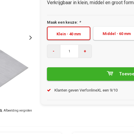
Verkrijgbaar in klein, middel en groot form
Maak een keuze:
*
Middel - 60 mm
Klein - 40 mm
-
+
Toevoe
Klanten geven VerfonlineXL een 9/10
Afbeelding vergroten