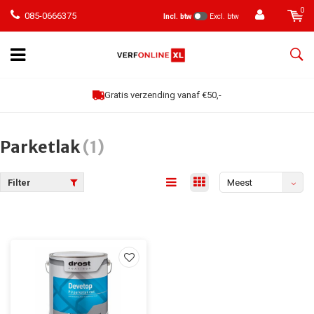
0
085-0666375
Incl. btw
Excl. btw
Gratis verzending vanaf €50,-
Parketlak
(1)
Filter
Meest
bekeken