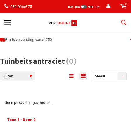
0
085-0666375
Incl. btw
Excl. btw
Klanten geven een 9
Tuinbeits antraciet
(0)
Filter
Meest
bekeken
Geen producten gevonden!...
Toon 1 - 0 van 0