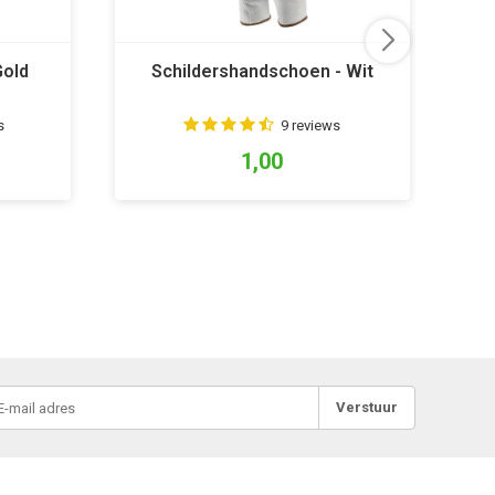
Gold
Schildershandschoen - Wit
S
s
9 reviews
1,00
Verstuur