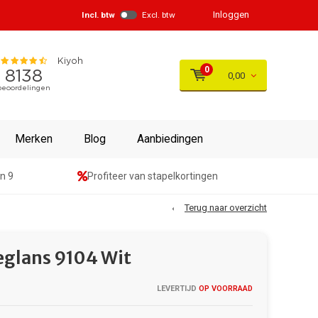
Inloggen
Incl. btw
Excl. btw
0
0,00
Merken
Blog
Aanbiedingen
n 9
Profiteer van stapelkortingen
Terug naar overzicht
eglans 9104 Wit
LEVERTIJD
OP VOORRAAD