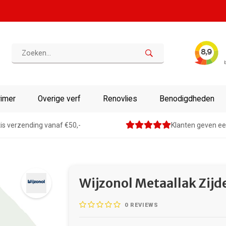
rimer
Overige verf
Renovlies
Benodigdheden
is verzending vanaf €50,-
Klanten geven ee
Wijzonol Metaallak Zijd
0
REVIEWS