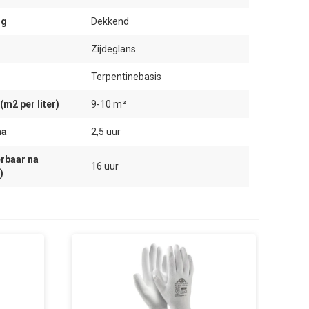
ng
Dekkend
Zijdeglans
Terpentinebasis
m2 per liter)
9-10 m²
na
2,5 uur
rbaar na
16 uur
)