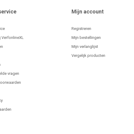
service
Mijn account
ice
Registreren
j VerfonlineXL
Mijn bestellingen
en
Mijn verlanglijst
Vergelijk producten
n
elde vragen
voorwaarden
cy
aarden