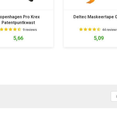
openhagen Pro Krex
Deltec Maskeertape 
Patentpuntkwast
9 reviews
44 review
5,66
5,09