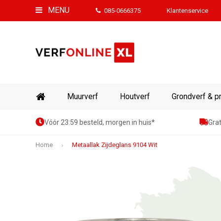
MENU
085-0666375
Klantenservice
Muurverf
Houtverf
Grondverf & p
Vóór 23:59 besteld, morgen in huis*
Grat
Home
Metaallak Zijdeglans 9104 Wit