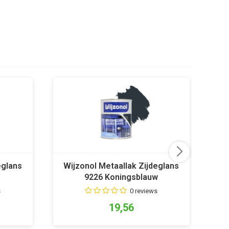
eglans
Wijzonol Metaallak Zijdeglans
Wi
9226 Koningsblauw
s
0 reviews
19,56