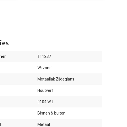
ies
mer
111237
Wijzonol
Metaallak Zijdeglans
Houtverf
9104 Wit
Binnen & buiten
d
Metaal