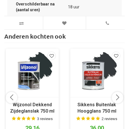
Overschilderbaar na
18 uur
(aantal uren)
Anderen kochten ook
Wijzonol Dekkend
Sikkens Buitenlak
Zijdeglanslak 750 ml
Hoogglans 750 ml
9328 Antiekgroen
RAL 7021
3 reviews
2 reviews
29,16
36,00