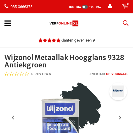
0
085-0666375
Incl. btw
Excl. btw
Klanten geven een 9
Wijzonol Metaallak Hoogglans 9328
Antiekgroen
0
REVIEWS
LEVERTIJD
OP VOORRAAD