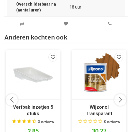
Overschilderbaar na
18 uur
(aantal uren)
Anderen kochten ook
Verfbak inzetjes 5
Wijzonol
stuks
Transparant
Hoogglanslak 750
3 reviews
0 reviews
ml 3105 (grenen)
2,85
30,27