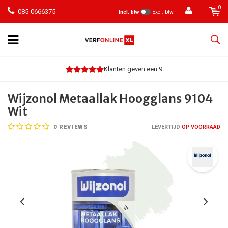
0
085-0666375
Incl. btw
Excl. btw
Klanten geven een 9
Wijzonol Metaallak Hoogglans 9104
Wit
0
REVIEWS
LEVERTIJD
OP VOORRAAD