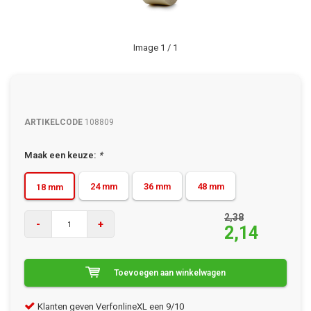
Image
1
/ 1
ARTIKELCODE
108809
Maak een keuze:
*
24 mm
36 mm
48 mm
18 mm
2,38
-
+
2,14
Toevoegen aan winkelwagen
Klanten geven VerfonlineXL een 9/10
Gra