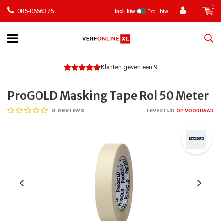
0
085-0666375
Incl. btw
Excl. btw
Klanten geven een 9
ProGOLD Masking Tape Rol 50 Meter
0
REVIEWS
LEVERTIJD
OP VOORRAAD