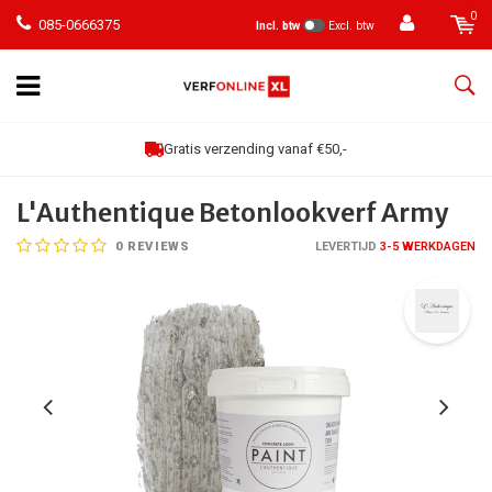
0
085-0666375
Incl. btw
Excl. btw
Gratis verzending vanaf €50,-
L'Authentique Betonlookverf Army
0
REVIEWS
LEVERTIJD
3-5 WERKDAGEN