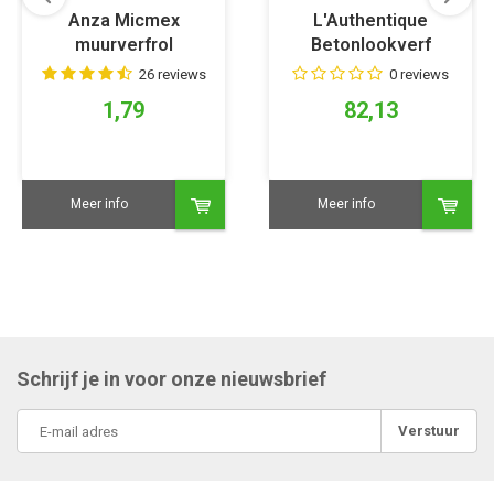
Anza Micmex
L'Authentique
muurverfrol
Betonlookverf
Cement
26 reviews
0 reviews
1,79
82,13
Meer info
Meer info
Schrijf je in voor onze nieuwsbrief
Verstuur