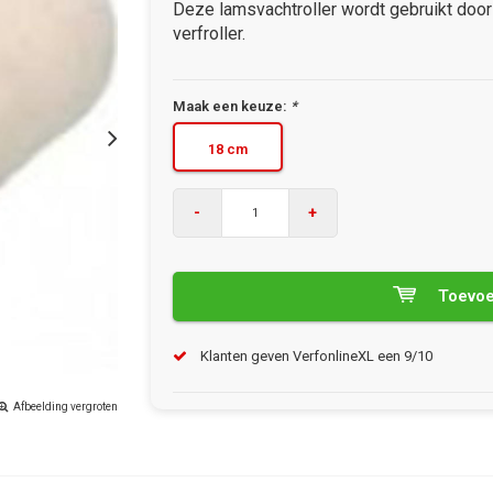
Deze lamsvachtroller wordt gebruikt door
verfroller.
Maak een keuze:
*
18 cm
-
+
Toevoe
Klanten geven VerfonlineXL een 9/10
Afbeelding vergroten