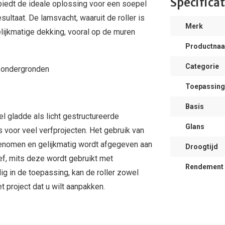
Specificat
 biedt de ideale oplossing voor een soepel
ultaat. De lamsvacht, waaruit de roller is
Merk
elijkmatige dekking, vooral op de muren
Productna
Categorie
e ondergronden
Toepassing
Basis
l gladde als licht gestructureerde
Glans
 voor veel verfprojecten. Het gebruik van
genomen en gelijkmatig wordt afgegeven aan
Droogtijd
ief, mits deze wordt gebruikt met
Rendement
g in de toepassing, kan de roller zowel
t project dat u wilt aanpakken.