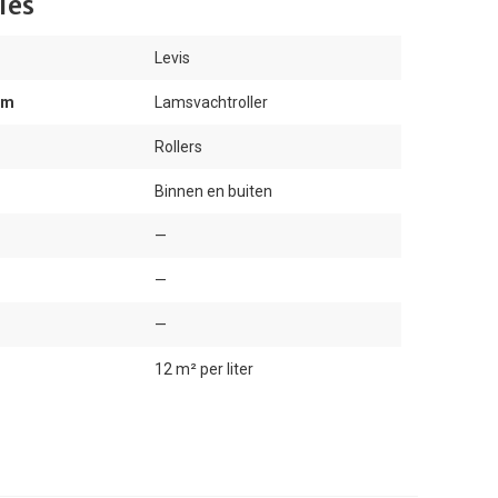
ies
Levis
am
Lamsvachtroller
Rollers
Binnen en buiten
—
—
—
12 m² per liter