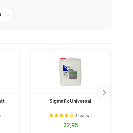
1
tt
Sigmafix Universal
s
3 reviews
22,95