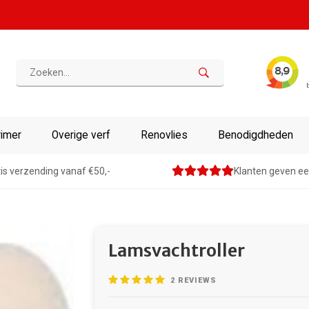
rimer
Overige verf
Renovlies
Benodigdheden
is verzending vanaf €50,-
Klanten geven ee
Lamsvachtroller
2
REVIEWS