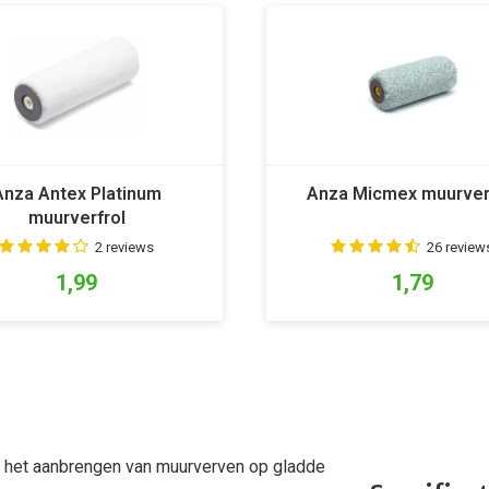
Anza Antex Platinum
Anza Micmex muurver
muurverfrol
2 reviews
26 review
1,99
1,79
r het aanbrengen van muurverven op gladde