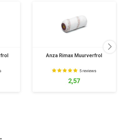
frol
Anza Rimax Muurverfrol
s
5 reviews
2,57