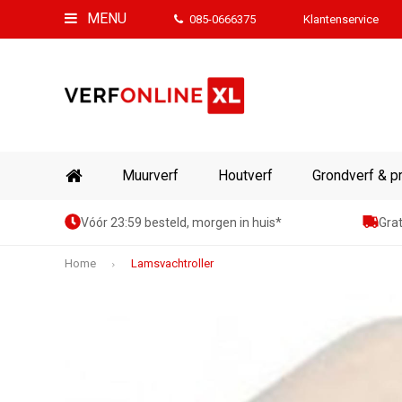
MENU
085-0666375
Klantenservice
Muurverf
Houtverf
Grondverf & p
Vóór 23:59 besteld, morgen in huis*
Grat
Home
Lamsvachtroller