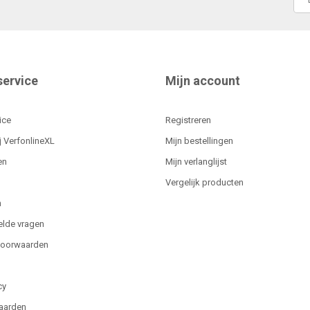
service
Mijn account
ice
Registreren
j VerfonlineXL
Mijn bestellingen
en
Mijn verlanglijst
Vergelijk producten
n
elde vragen
voorwaarden
cy
aarden