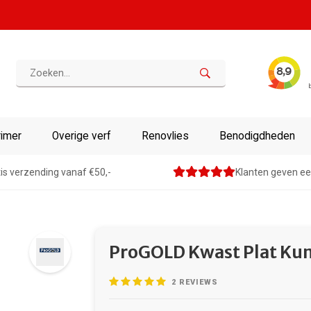
rimer
Overige verf
Renovlies
Benodigdheden
is verzending vanaf €50,-
Klanten geven ee
ProGOLD Kwast Plat Kun
2
REVIEWS