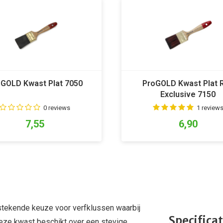
GOLD Kwast Plat 7050
ProGOLD Kwast Plat 
Exclusive 7150
0 reviews
1 review
7,55
6,90
stekende keuze voor verfklussen waarbij
Specificat
Deze kwast beschikt over een stevige