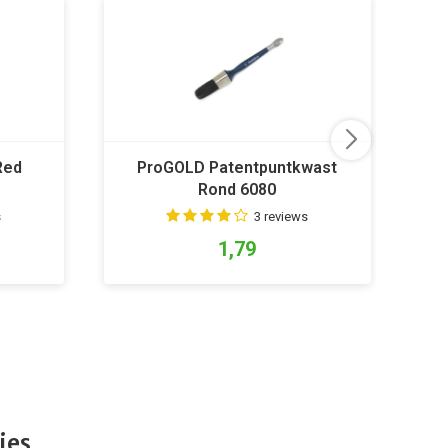
Red
ProGOLD Patentpuntkwast
C
Rond 6080
s
3 reviews
1,79
ies