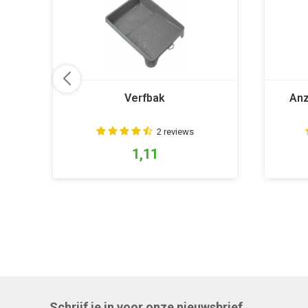
Verfbak
Anz
2 reviews
1,11
Schrijf je in voor onze nieuwsbrief