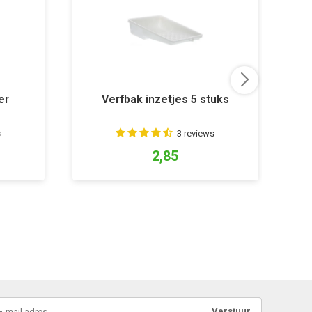
er
Verfbak inzetjes 5 stuks
s
3 reviews
2,85
Verstuur