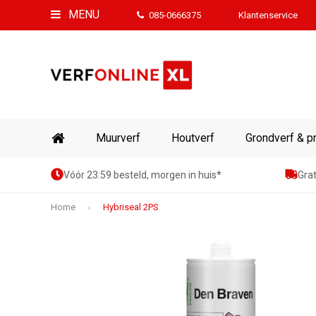
MENU
085-0666375
Klantenservice
Muurverf
Houtverf
Grondverf & p
Vóór 23:59 besteld, morgen in huis*
Grat
Home
Hybriseal 2PS