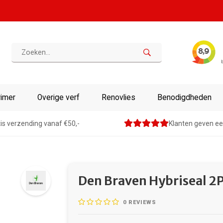
rimer
Overige verf
Renovlies
Benodigdheden
is verzending vanaf €50,-
Klanten geven ee
Den Braven Hybriseal 2
0
REVIEWS