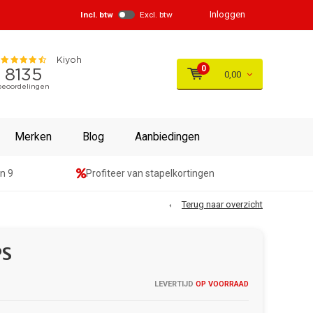
Inloggen
Incl. btw
Excl. btw
0
0,00
Merken
Blog
Aanbiedingen
n 9
Profiteer van stapelkortingen
Terug naar overzicht
PS
LEVERTIJD
OP VOORRAAD