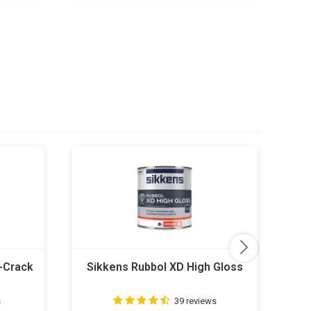
i-Crack
Sikkens Rubbol XD High Gloss
s
39 reviews