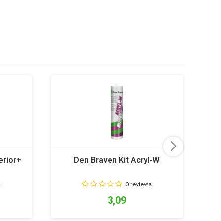
erior+
Den Braven Kit Acryl-W
s
0 reviews
3,09