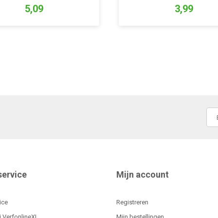
5,09
3,99
service
Mijn account
ice
Registreren
j VerfonlineXL
Mijn bestellingen