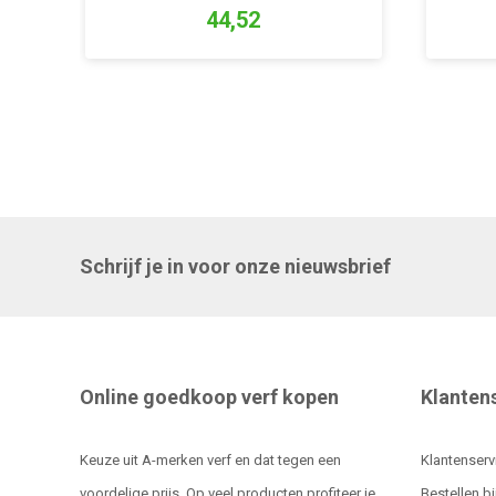
44,52
Schrijf je in voor onze nieuwsbrief
Online goedkoop verf kopen
Klanten
Keuze uit A-merken verf en dat tegen een
Klantenserv
voordelige prijs. Op veel producten profiteer je
Bestellen bi