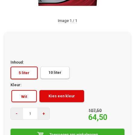
Image
1
/ 1
Inhoud:
10 liter
5 liter
Kleur:
Kies een kleur
Wit
107,50
-
+
64,50
Toevoegen aan winkelwagen