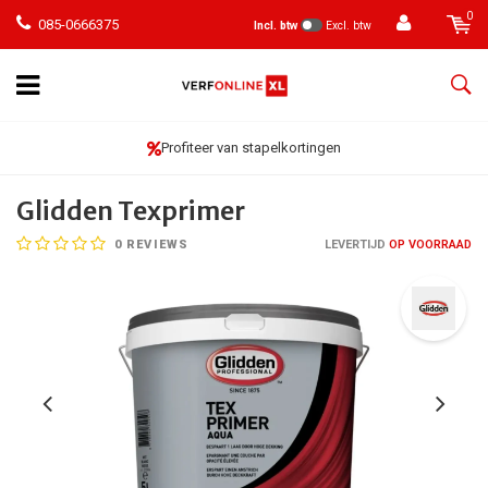
0
085-0666375
Incl. btw
Excl. btw
Profiteer van stapelkortingen
Glidden Texprimer
0
REVIEWS
LEVERTIJD
OP VOORRAAD