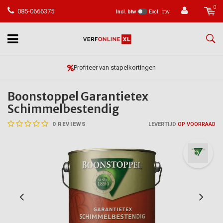
0
085-0666375
Incl. btw
Excl. btw
Vóór 23:59 besteld, morgen in huis*
Boonstoppel Garantietex
Schimmelbestendig
0
REVIEWS
LEVERTIJD
OP VOORRAAD