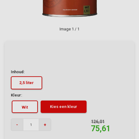
Image
1
/ 1
Inhoud:
2,5 liter
Kleur:
Kies een kleur
Wit
126,01
-
+
75,61