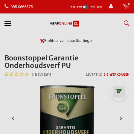
0
085-0666375
Incl. btw
Excl. btw
Vóór 23:59 besteld, morgen in huis*
Boonstoppel Garantie
Onderhoudsverf PU
0
REVIEWS
LEVERTIJD
2-3 WERKDAGEN