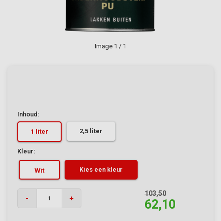
Image
1
/ 1
Inhoud:
2,5 liter
1 liter
Kleur:
Kies een kleur
Wit
103,50
-
+
62,10