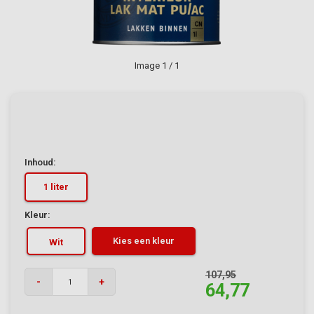
Image
1
/ 1
Inhoud:
1 liter
Kleur:
Kies een kleur
Wit
107,95
-
+
64,77