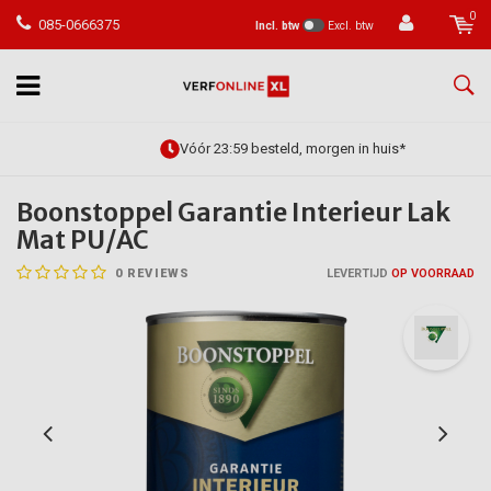
0
085-0666375
Incl. btw
Excl. btw
Vóór 23:59 besteld, morgen in huis*
Boonstoppel Garantie Interieur Lak
Mat PU/AC
0
REVIEWS
LEVERTIJD
OP VOORRAAD