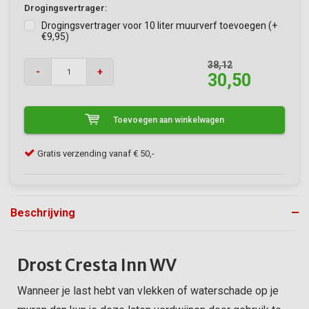
Drogingsvertrager:
Drogingsvertrager voor 10 liter muurverf toevoegen (+
€9,95)
38,12
-
+
30,50
Toevoegen aan winkelwagen
Klanten geven VerfonlineXL een 9/10
Gra
Beschrijving
Drost Cresta Inn WV
Wanneer je last hebt van vlekken of waterschade op je