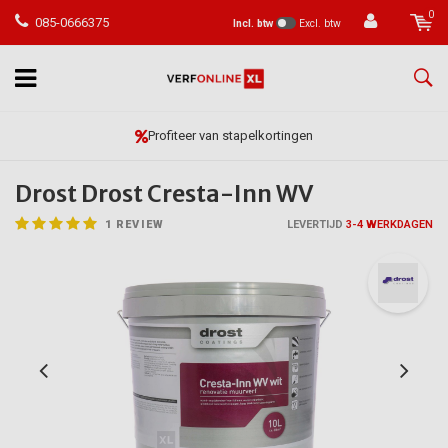
0
085-0666375
Incl. btw
Excl. btw
Vóór 23:59 besteld, morgen in huis*
Drost Drost Cresta-Inn WV
1
REVIEW
LEVERTIJD
3-4 WERKDAGEN