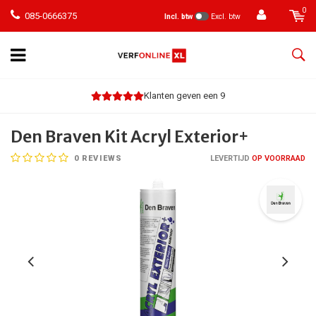
0
085-0666375
Incl. btw
Excl. btw
Klanten geven een 9
Den Braven Kit Acryl Exterior+
0
REVIEWS
LEVERTIJD
OP VOORRAAD