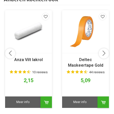
Anza Vilt lakrol
Deltec
Maskeertape Gold
10 reviews
44 reviews
2,15
5,09
Meer info
Meer info