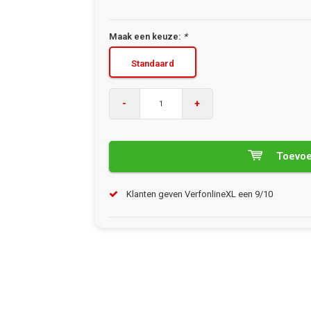
Maak een keuze:
*
Standaard
-
+
Toevoe
Klanten geven VerfonlineXL een 9/10