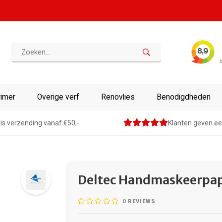
rimer
Overige verf
Renovlies
Benodigdheden
is verzending vanaf €50,-
Klanten geven ee
Deltec Handmaskeerpapi
0
REVIEWS