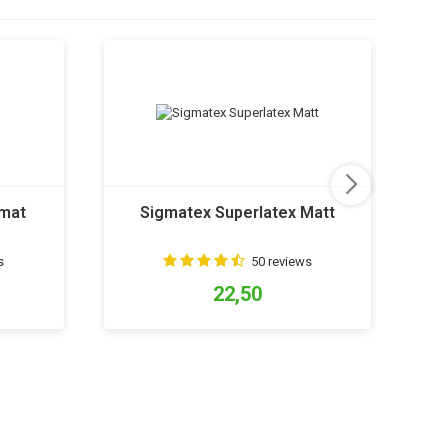
 mat
Sigmatex Superlatex Matt
W
s
50 reviews
22,50