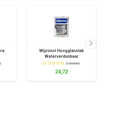
tra
Wijzonol Hoogglanslak
Waterverdunbaar
s
0 reviews
24,72