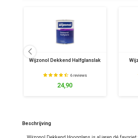
Wijzonol Dekkend Halfglanslak
Wij
6 reviews
24,90
Beschrijving
Wijzonol Dekkend Hoogglans is al jaren dé favoriet