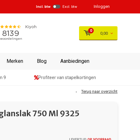
Inloggen
Incl. btw
Excl. btw
0
0,00
Merken
Blog
Aanbiedingen
n 9
Profiteer van stapelkortingen
Terug naar overzicht
glanslak 750 Ml 9325
LEVERTIJD
OP VOORRAAD