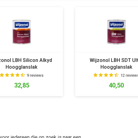
zonol LBH Silicon Alkyd
Wijzonol LBH SDT Ul
Hoogglanslak
Hoogglanslak
9 reviews
12 review
32,85
40,50
 voor iedereen die op zoek is naar een