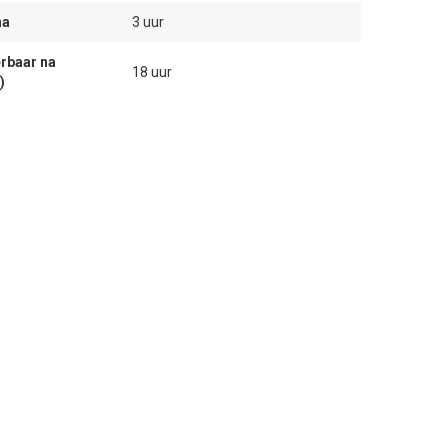
na
3 uur
rbaar na
18 uur
)