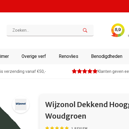
rimer
Overige verf
Renovlies
Benodigdheden
is verzending vanaf €50,-
Klanten geven ee
Wijzonol Dekkend Hoog
Woudgroen
1
REVIEW