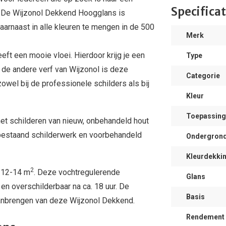
Specificat
n. De Wijzonol Dekkend Hoogglans is
daarnaast in alle kleuren te mengen in de 500
Merk
t een mooie vloei. Hierdoor krijg je een
Type
 de andere verf van Wijzonol is deze
Categorie
wel bij de professionele schilders als bij
Kleur
Toepassing
het schilderen van nieuw, onbehandeld hout
bestaand schilderwerk en voorbehandeld
Ondergron
Kleurdekki
2
e 12-14 m
. Deze vochtregulerende
Glans
 en overschilderbaar na ca. 18 uur. De
Basis
aanbrengen van deze Wijzonol Dekkend.
Rendement (