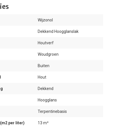
ies
Wijzonol
Dekkend Hoogglanslak
Houtverf
Woudgroen
Buiten
d
Hout
ng
Dekkend
Hoogglans
Terpentinebasis
m2 per liter)
13 m²