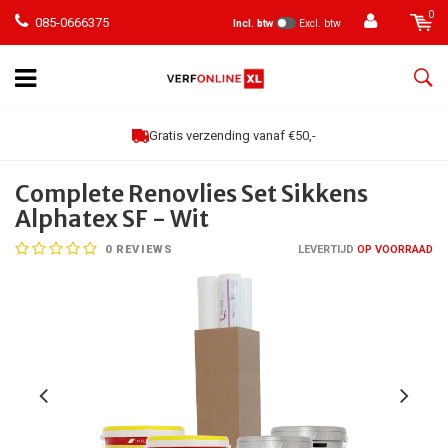
0
085-0666375
Incl. btw
Excl. btw
Gratis verzending vanaf €50,-
Complete Renovlies Set Sikkens
Alphatex SF - Wit
0
REVIEWS
LEVERTIJD
OP VOORRAAD