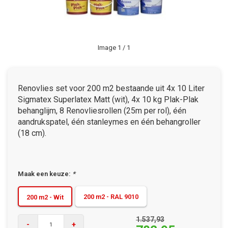
Image
1
/ 1
Renovlies set voor 200 m2 bestaande uit 4x 10 Liter
Sigmatex Superlatex Matt (wit), 4x 10 kg Plak-Plak
behanglijm, 8 Renovliesrollen (25m per rol), één
aandrukspatel, één stanleymes en één behangroller
(18 cm).
Maak een keuze:
*
200 m2 - RAL 9010
200 m2 - Wit
1.537,93
-
+