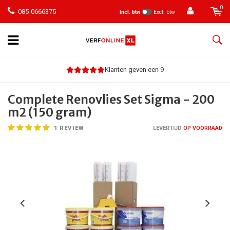
0
085-0666375
Incl. btw
Excl. btw
Klanten geven een 9
Complete Renovlies Set Sigma - 200
m2 (150 gram)
1
REVIEW
LEVERTIJD
OP VOORRAAD