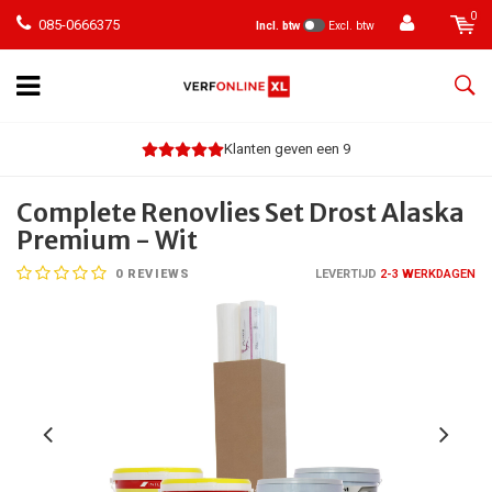
0
085-0666375
Incl. btw
Excl. btw
Klanten geven een 9
Complete Renovlies Set Drost Alaska
Premium - Wit
0
REVIEWS
LEVERTIJD
2-3 WERKDAGEN