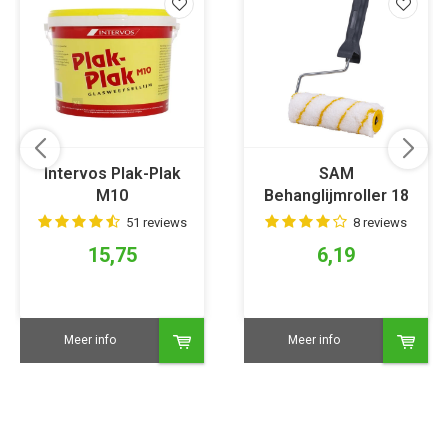
Intervos Plak-Plak
SAM
M10
Behanglijmroller 18
cm
51 reviews
8 reviews
15,75
6,19
Meer info
Meer info