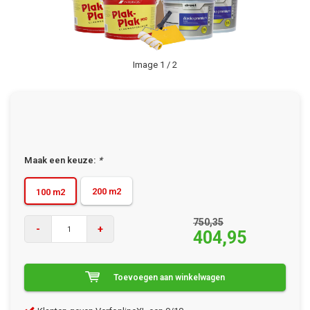
Image
1
/ 2
Maak een keuze:
*
200 m2
100 m2
750,35
-
+
404,95
Toevoegen aan winkelwagen