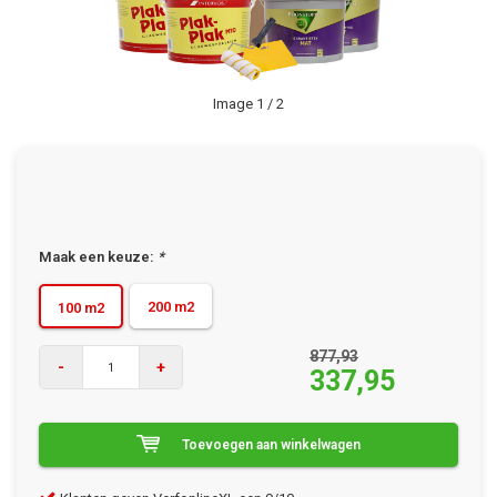
Image
1
/ 2
Maak een keuze:
*
200 m2
100 m2
877,93
-
+
337,95
Toevoegen aan winkelwagen