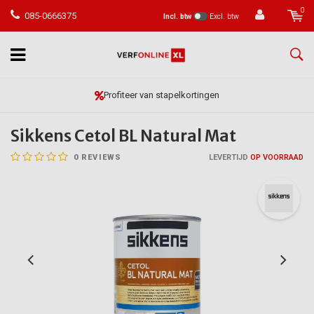
0
085-0666375
Incl. btw
Excl. btw
Vóór 23:59 besteld, morgen in huis*
Sikkens Cetol BL Natural Mat
0
REVIEWS
LEVERTIJD
OP VOORRAAD