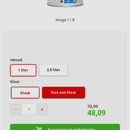
Image
1
/ 8
Inhoud:
2,5 liter
1 liter
Kleur:
Kies een kleur
Blank
73,99
-
+
48,09
Toevoegen aan winkelwagen