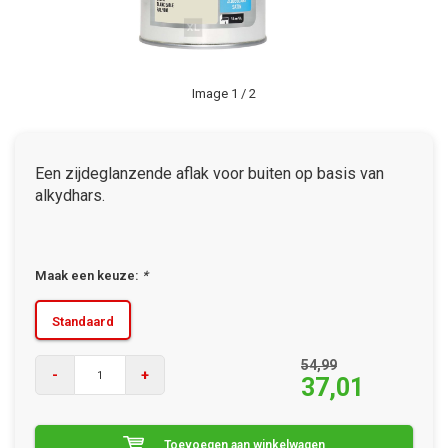
Image
1
/ 2
Een zijdeglanzende aflak voor buiten op basis van
alkydhars.
Maak een keuze:
*
Standaard
54,99
-
+
37,01
Toevoegen aan winkelwagen