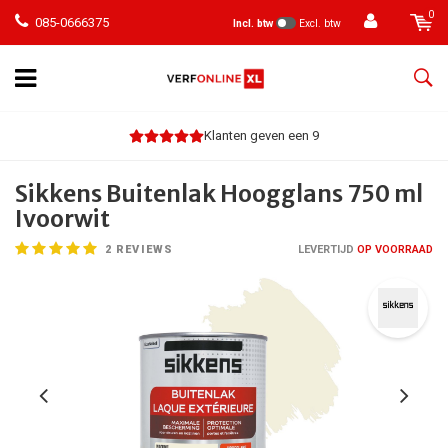
0
085-0666375
Incl. btw
Excl. btw
Klanten geven een 9
Sikkens Buitenlak Hoogglans 750 ml
Ivoorwit
2
REVIEWS
LEVERTIJD
OP VOORRAAD