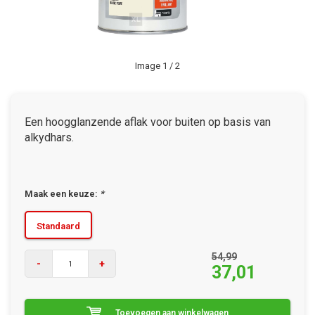
Image
1
/ 2
Een hoogglanzende aflak voor buiten op basis van
alkydhars.
Maak een keuze:
*
Standaard
54,99
-
+
37,01
Toevoegen aan winkelwagen