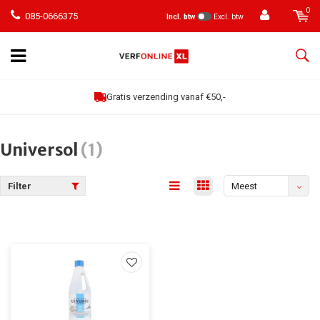
0
085-0666375
Incl. btw
Excl. btw
Gratis verzending vanaf €50,-
Universol
(1)
Filter
Meest
bekeken