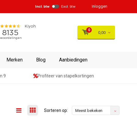
Inloggen
Incl. btw
Excl. btw
0
0,00
Merken
Blog
Aanbiedingen
n 9
Profiteer van stapelkortingen
Sorteren op:
Meest bekeken