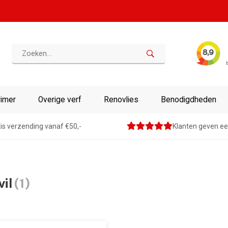
rimer
Overige verf
Renovlies
Benodigdheden
is verzending vanaf €50,-
Klanten geven ee
vil
(1)