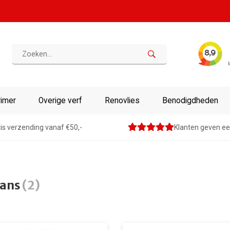
rimer
Overige verf
Renovlies
Benodigdheden
is verzending vanaf €50,-
Klanten geven ee
ans
(2)