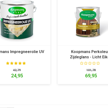
mans Impregneerolie UV
Koopmans Perkole
Zijdeglans - Licht Ei
42,79
101,78
24,95
69,95