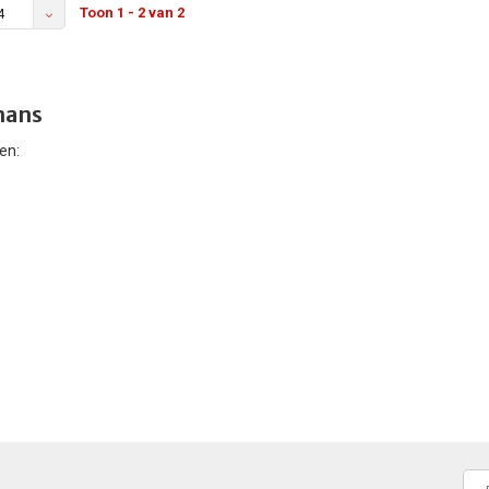
Toon 1 - 2 van 2
4
ans
en: