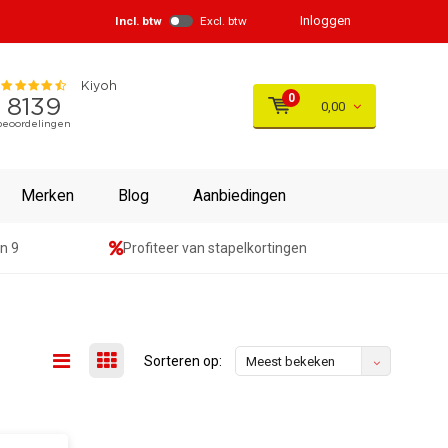
Inloggen
Incl. btw
Excl. btw
0
0,00
Merken
Blog
Aanbiedingen
n 9
Profiteer van stapelkortingen
Sorteren op:
Meest bekeken