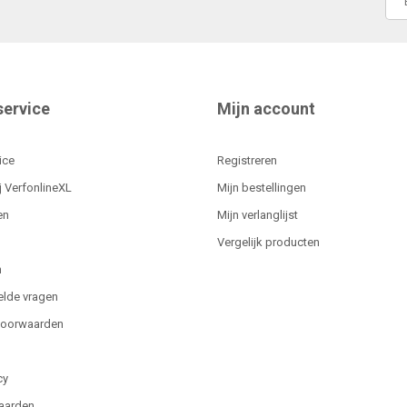
service
Mijn account
ice
Registreren
j VerfonlineXL
Mijn bestellingen
en
Mijn verlanglijst
Vergelijk producten
n
elde vragen
voorwaarden
cy
aarden