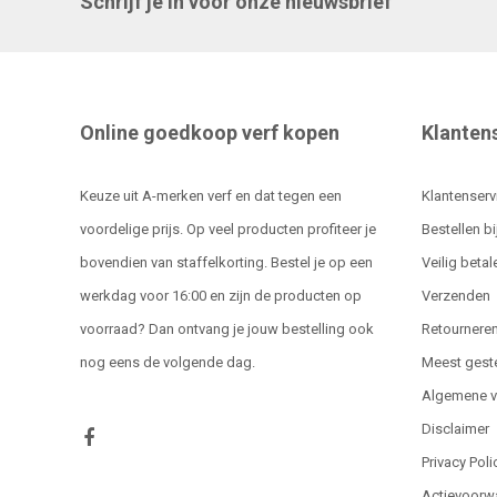
Schrijf je in voor onze nieuwsbrief
Online goedkoop verf kopen
Klanten
Keuze uit A-merken verf en dat tegen een
Klantenserv
voordelige prijs. Op veel producten profiteer je
Bestellen bi
bovendien van staffelkorting. Bestel je op een
Veilig betal
werkdag voor 16:00 en zijn de producten op
Verzenden
voorraad? Dan ontvang je jouw bestelling ook
Retournere
nog eens de volgende dag.
Meest gest
Algemene 
Disclaimer
Privacy Poli
Actievoorw