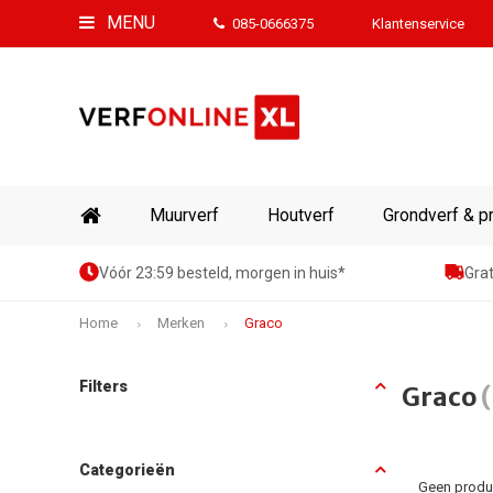
MENU
085-0666375
Klantenservice
Muurverf
Houtverf
Grondverf & p
Vóór 23:59 besteld, morgen in huis*
Grat
Home
Merken
Graco
Filters
Graco
Categorieën
Geen produc