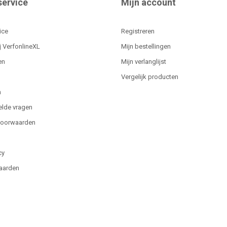
service
Mijn account
ice
Registreren
j VerfonlineXL
Mijn bestellingen
en
Mijn verlanglijst
Vergelijk producten
n
elde vragen
voorwaarden
cy
aarden