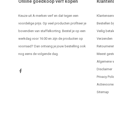
Online goedkoop verf kopen
Klanten
Keuze uit A-merken verf en dat tegen een
Klantenserv
voordelige prijs. Op veel producten profiteer je
Bestellen bi
bovendien van staffelkorting. Bestel je op een
Veilig betal
werkdag voor 16:00 en zijn de producten op
Verzenden
voorraad? Dan ontvang je jouw bestelling ook
Retournere
nog eens de volgende dag.
Meest gest
Algemene 
Disclaimer
Privacy Poli
Actievoorw
Sitemap