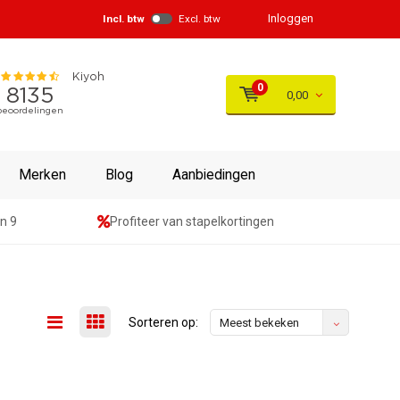
Inloggen
Incl. btw
Excl. btw
0
0,00
Merken
Blog
Aanbiedingen
n 9
Profiteer van stapelkortingen
Sorteren op:
Meest bekeken