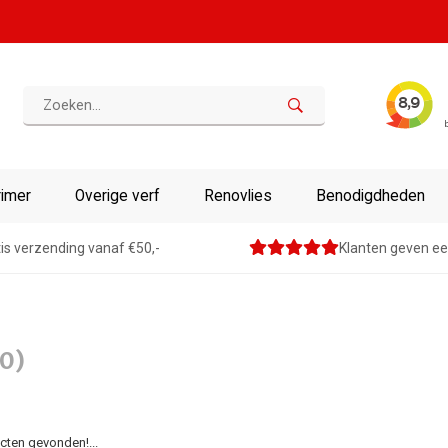
rimer
Overige verf
Renovlies
Benodigdheden
is verzending vanaf €50,-
Klanten geven ee
(0)
ten gevonden!...