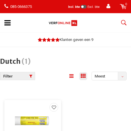
0
085-0666375
Incl. btw
Excl. btw
Klanten geven een 9
Dutch
(1)
Filter
Meest
bekeken