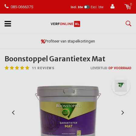
0
085-0666375
Incl. btw
Excl. btw
Vóór 23:59 besteld, morgen in huis*
Boonstoppel Garantietex Mat
11
REVIEWS
LEVERTIJD
OP VOORRAAD