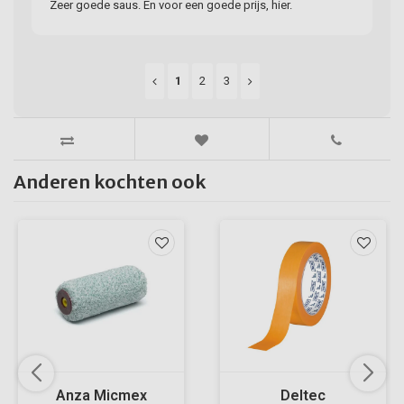
Zeer goede saus. En voor een goede prijs, hier.
19
Sn
1
2
3
Br
23
Ge
Anderen kochten ook
De
bo
Anza Micmex
Deltec