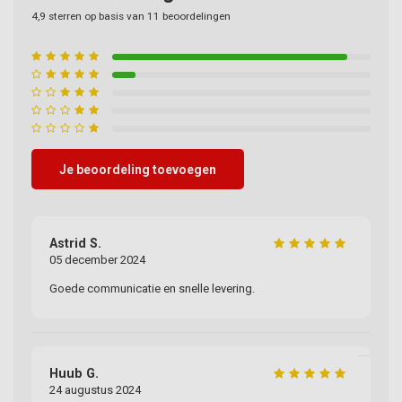
4,9
sterren op basis van
11
beoordelingen
Je beoordeling toevoegen
Astrid S.
Ja
05 december 2024
09
Goede communicatie en snelle levering.
Su
Mo
Huub G.
24 augustus 2024
T