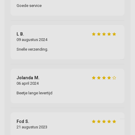
12
Goede service
Ha
wa
ze
L B.
De
09 augustus 2024
de
Snelle verzending.
Ba
Jolanda M.
31
06 april 2024
Ik
Beetje lange levertijd
la
Pr
Fcd S.
21 augustus 2023
Ma