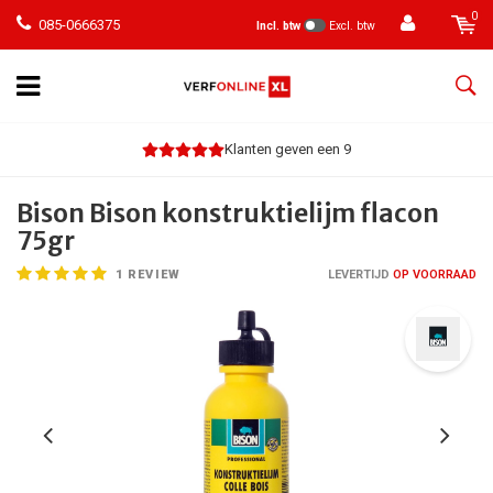
0
085-0666375
Incl. btw
Excl. btw
Klanten geven een 9
Bison Bison konstruktielijm flacon
75gr
1
REVIEW
LEVERTIJD
OP VOORRAAD