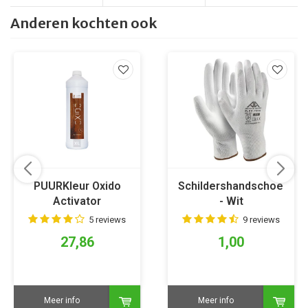
Anderen kochten ook
PUURKleur Oxido
Schildershandschoen
Activator
- Wit
5 reviews
9 reviews
27,86
1,00
Meer info
Meer info