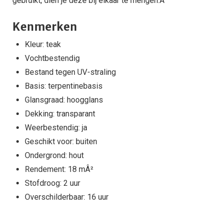
gebruikt, dien je deze bij elkaar te mengen.Â
Kenmerken
Kleur: teak
Vochtbestendig
Bestand tegen UV-straling
Basis: terpentinebasis
Glansgraad: hoogglans
Dekking: transparant
Weerbestendig: ja
Geschikt voor: buiten
Ondergrond: hout
Rendement: 18 mÂ²
Stofdroog: 2 uur
Overschilderbaar: 16 uur