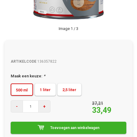
Image
1
/ 3
ARTIKELCODE
136357822
Maak een keuze:
*
1 liter
2,5 liter
500 ml
37,21
-
+
33,49
Toevoegen aan winkelwagen