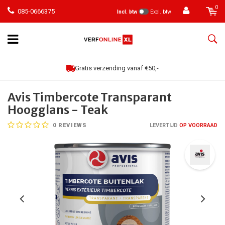
0
085-0666375
Incl. btw
Excl. btw
Gratis verzending vanaf €50,-
Avis Timbercote Transparant
Hoogglans - Teak
0
REVIEWS
LEVERTIJD
OP VOORRAAD