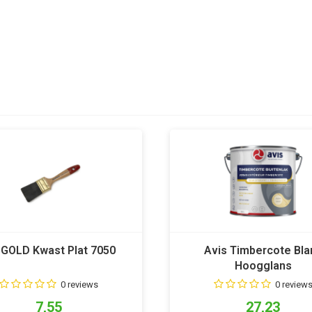
GOLD Kwast Plat 7050
Avis Timbercote Bla
Hoogglans
0 reviews
0 review
7,55
27,23