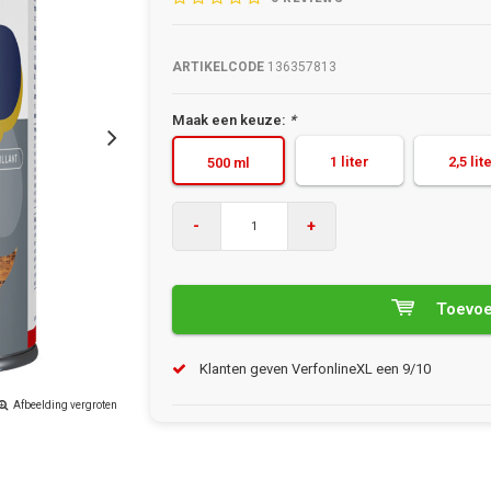
ARTIKELCODE
136357813
Maak een keuze:
*
1 liter
2,5 lit
500 ml
-
+
Toevoe
Klanten geven VerfonlineXL een 9/10
Afbeelding vergroten