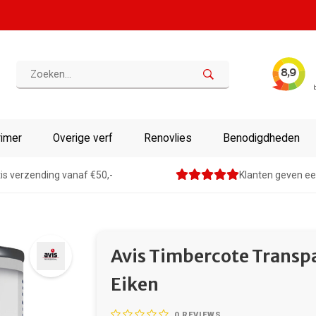
rimer
Overige verf
Renovlies
Benodigdheden
is verzending vanaf €50,-
Klanten geven ee
Avis Timbercote Transp
Eiken
0
REVIEWS