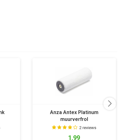
nk
Anza Antex Platinum
muurverfrol
s
2 reviews
1,99