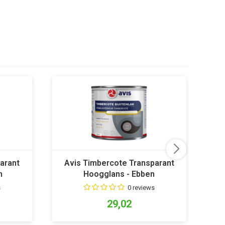
arant
Avis Timbercote Transparant
A
n
Hoogglans - Ebben
s
0 reviews
29,02