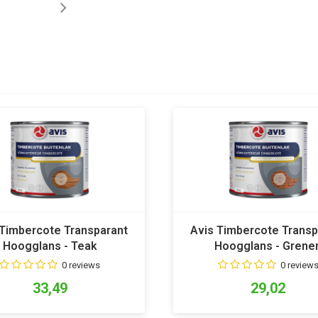
 Timbercote Transparant
Avis Timbercote Transp
Hoogglans - Teak
Hoogglans - Grene
0 reviews
0 review
33,49
29,02