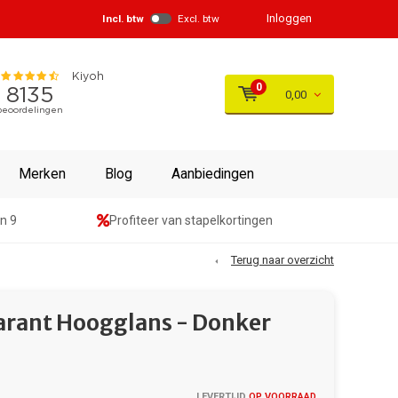
Inloggen
Incl. btw
Excl. btw
0
0,00
Merken
Blog
Aanbiedingen
n 9
Profiteer van stapelkortingen
Terug naar overzicht
arant Hoogglans - Donker
LEVERTIJD
OP VOORRAAD