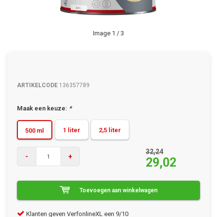
Image
1
/ 3
ARTIKELCODE
136357789
Maak een keuze:
*
1 liter
2,5 liter
500 ml
32,24
-
+
29,02
Toevoegen aan winkelwagen
Klanten geven VerfonlineXL een 9/10
Gra