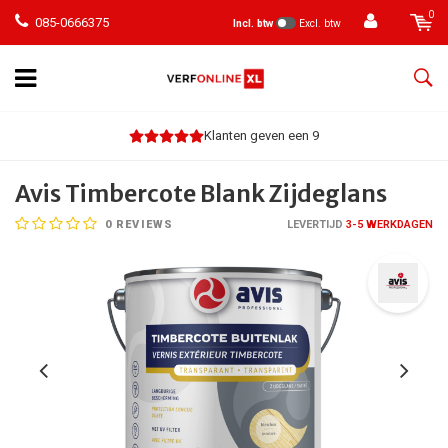
0
085-0666375
Incl. btw
Excl. btw
Klanten geven een 9
Avis Timbercote Blank Zijdeglans
0
REVIEWS
LEVERTIJD
3-5 WERKDAGEN