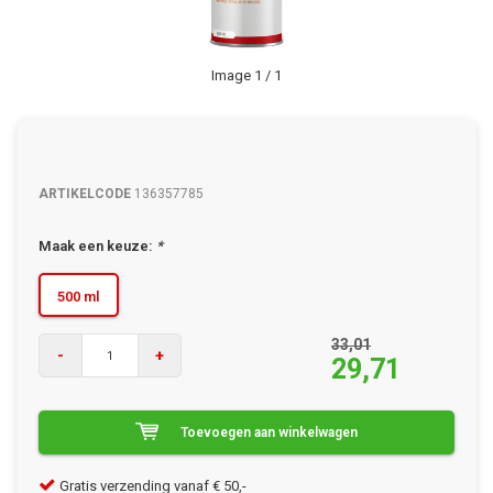
Image
1
/ 1
ARTIKELCODE
136357785
Maak een keuze:
*
500 ml
33,01
-
+
29,71
Toevoegen aan winkelwagen
Gratis verzending vanaf € 50,-
Kla