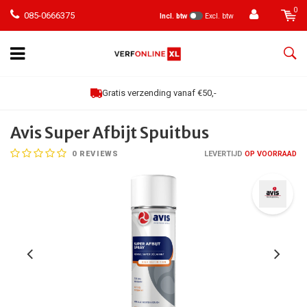
0
085-0666375
Incl. btw
Excl. btw
Gratis verzending vanaf €50,-
Avis Super Afbijt Spuitbus
0
REVIEWS
LEVERTIJD
OP VOORRAAD