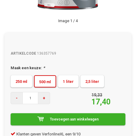
Image
1
/ 4
ARTIKELCODE
136357769
Maak een keuze:
*
250 ml
1 liter
2,5 liter
500 ml
19,33
-
+
17,40
Toevoegen aan winkelwagen
Klanten geven VerfonlineXL een 9/10
Gra