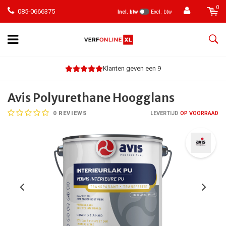
0
085-0666375
Incl. btw
Excl. btw
Klanten geven een 9
Avis Polyurethane Hoogglans
0
REVIEWS
LEVERTIJD
OP VOORRAAD