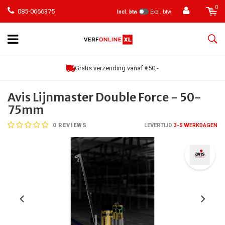
0
085-0666375
Incl. btw
Excl. btw
Gratis verzending vanaf €50,-
Avis Lijnmaster Double Force - 50-
75mm
0
REVIEWS
LEVERTIJD
3-5 WERKDAGEN