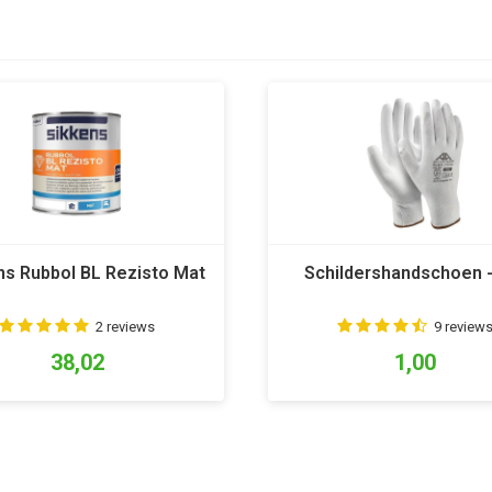
ns Rubbol BL Rezisto Mat
Schildershandschoen -
2 reviews
9 review
38,02
1,00