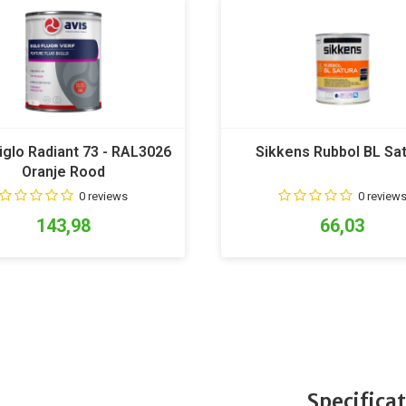
iglo Radiant 73 - RAL3026
Sikkens Rubbol BL Sa
Oranje Rood
0 reviews
0 review
143,98
66,03
Specificat