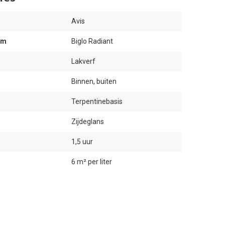
Avis
am
Biglo Radiant
Lakverf
Binnen, buiten
Terpentinebasis
Zijdeglans
1,5 uur
6 m² per liter