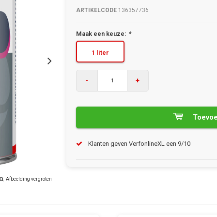
ARTIKELCODE
136357736
Maak een keuze:
*
1 liter
-
+
Toevoe
Klanten geven VerfonlineXL een 9/10
Afbeelding vergroten