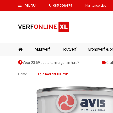
MENU
085-0666375
Klantenservice
Muurverf
Houtverf
Grondverf & p
Vóór 23:59 besteld, morgen in huis*
Grat
Home
Biglo Radiant 80 - Wit