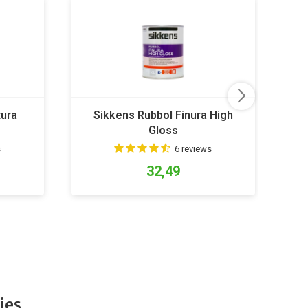
tura
Sikkens Rubbol Finura High
Gloss
s
6 reviews
32,49
ies