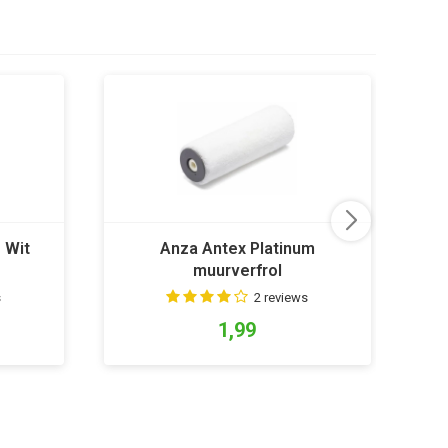
 Wit
Anza Antex Platinum
muurverfrol
s
2 reviews
1,99