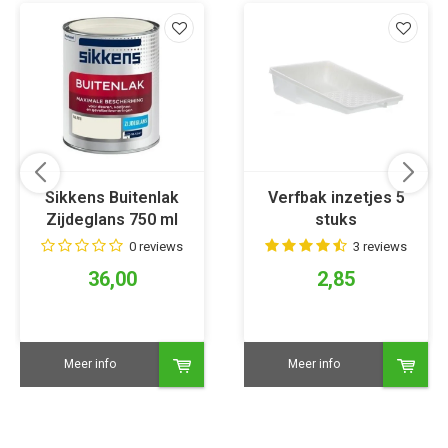
Sikkens Buitenlak
Verfbak inzetjes 5
Zijdeglans 750 ml
stuks
RAL 9010
0 reviews
3 reviews
36,00
2,85
Meer info
Meer info