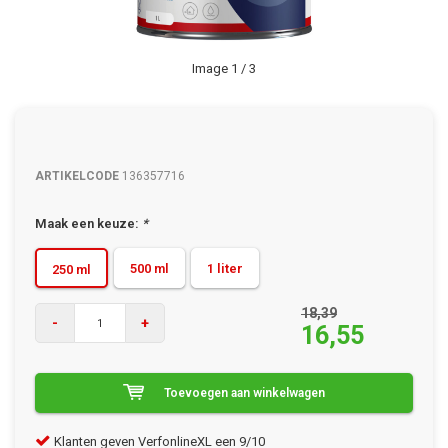
Image
1
/ 3
ARTIKELCODE
136357716
Maak een keuze:
*
500 ml
1 liter
250 ml
18,39
-
+
16,55
Toevoegen aan winkelwagen
Klanten geven VerfonlineXL een 9/10
Gra