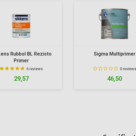
kens Rubbol BL Rezisto
Sigma Multiprimer
Primer
6 reviews
0 review
29,57
46,50