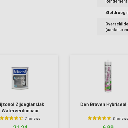
Rendement (
Stofdroog 
Overschilde
(aantal uren
ijzonol Zijdeglanslak
Den Braven Hybriseal
Waterverdunbaar
7 reviews
3 review
21,24
6,99