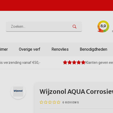
rimer
Overige verf
Renovlies
Benodigdheden
is verzending vanaf €50,-
Klanten geven ee
Wijzonol AQUA Corrosi
0
REVIEWS