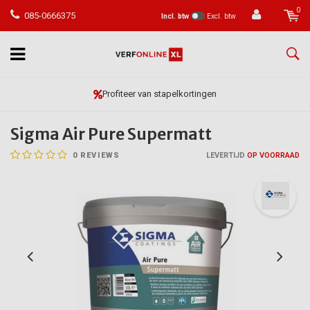
0
085-0666375
Incl. btw
Excl. btw
Vóór 23:59 besteld, morgen in huis*
Sigma Air Pure Supermatt
0
REVIEWS
LEVERTIJD
OP VOORRAAD