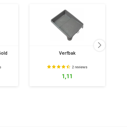
Gold
Verfbak
s
2 reviews
1,11