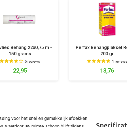
lies Behang 22x0,75 m -
Perfax Behangplaksel R
150 grams
200 gr
5 reviews
1 review
22,95
13,76
ssing voor het snel en gemakkelijk afdekken
Specificat
n, waardoor uw ruimte schoon blijft tijdens