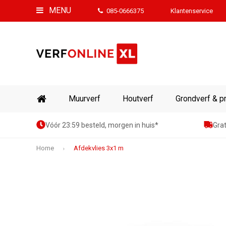
MENU
085-0666375
Klantenservice
Muurverf
Houtverf
Grondverf & p
Vóór 23:59 besteld, morgen in huis*
Grat
Home
Afdekvlies 3x1 m