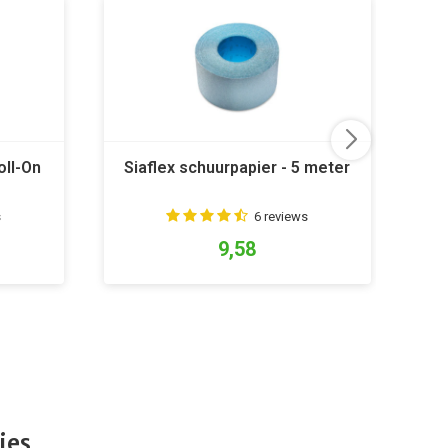
oll-On
Siaflex schuurpapier - 5 meter
C
s
6 reviews
9,58
ies