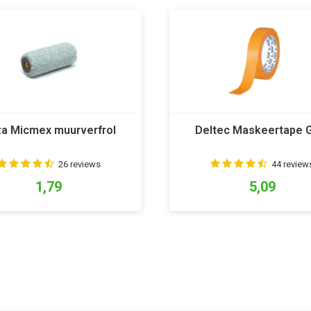
a Micmex muurverfrol
Deltec Maskeertape 
26 reviews
44 review
1,79
5,09