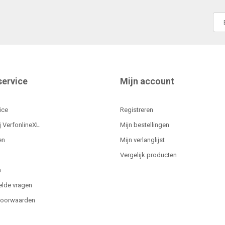
service
Mijn account
ice
Registreren
j VerfonlineXL
Mijn bestellingen
en
Mijn verlanglijst
Vergelijk producten
n
elde vragen
voorwaarden