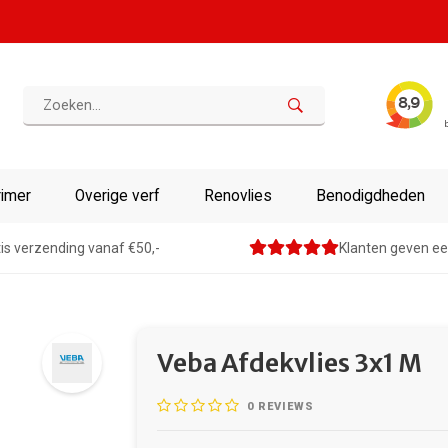
rimer
Overige verf
Renovlies
Benodigdheden
is verzending vanaf €50,-
Klanten geven ee
Veba Afdekvlies 3x1 M
0
REVIEWS