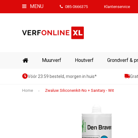
MENU
085-0666375
Klantenservice
Muurverf
Houtverf
Grondverf & p
Vóór 23:59 besteld, morgen in huis*
Grat
Home
Zwaluw Siliconenkit-No + Sanitary - Wit