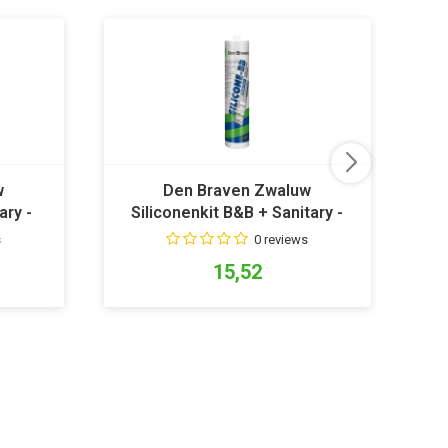
w
Den Braven Zwaluw
ary -
Siliconenkit B&B + Sanitary -
Wit
s
0 reviews
15,52