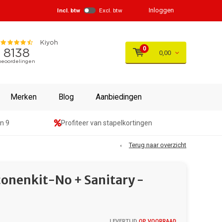
Inloggen
Incl. btw
Excl. btw
0
0,00
Merken
Blog
Aanbiedingen
n 9
Profiteer van stapelkortingen
Terug naar overzicht
onenkit-No + Sanitary -
LEVERTIJD
OP VOORRAAD