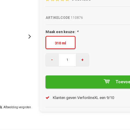
ARTIKELCODE
110876
Maak een keuze:
*
310 ml
-
+
Toevoe
Klanten geven VerfonlineXL een 9/10
Afbeelding vergroten