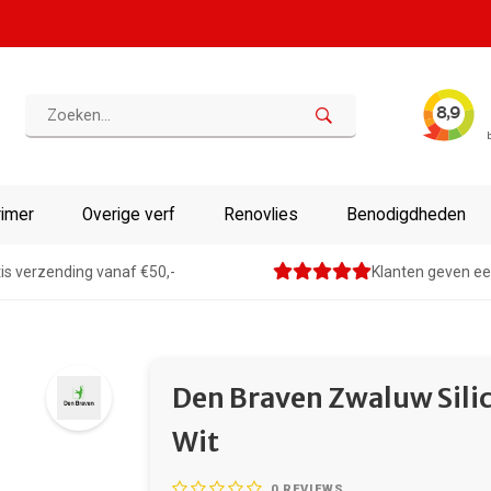
rimer
Overige verf
Renovlies
Benodigdheden
is verzending vanaf €50,-
Klanten geven ee
Den Braven Zwaluw Silic
Wit
0
REVIEWS