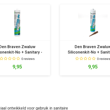
Den Braven Zwaluw
Den Braven Zwalu
conenkit-No + Sanitary -
Siliconenkit-No + Sanit
Grijs
Bruin
0 reviews
0 review
9,95
9,95
aal ontwikkeld voor gebruik in sanitaire