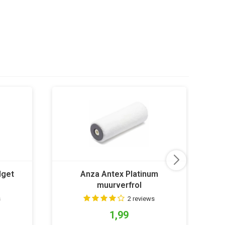
dget
Anza Antex Platinum
muurverfrol
s
2 reviews
1,99