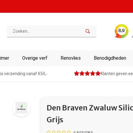
rimer
Overige verf
Renovlies
Benodigdheden
is verzending vanaf €50,-
Klanten geven ee
Den Braven Zwaluw Silic
Grijs
0
REVIEWS