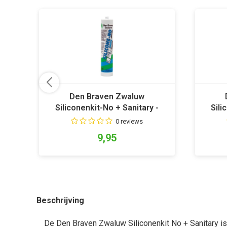
Den Braven Zwaluw
Siliconenkit-No + Sanitary -
Sili
Manhattan Grijs
0 reviews
9,95
Beschrijving
De Den Braven Zwaluw Siliconenkit No + Sanitary i