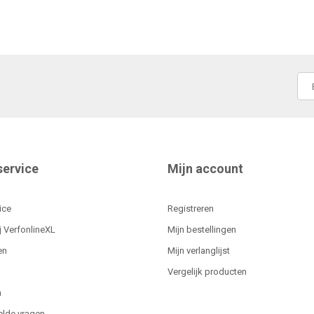
service
Mijn account
ice
Registreren
j VerfonlineXL
Mijn bestellingen
en
Mijn verlanglijst
Vergelijk producten
n
elde vragen