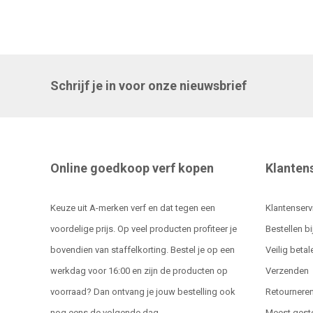
Schrijf je in voor onze nieuwsbrief
Online goedkoop verf kopen
Klanten
Keuze uit A-merken verf en dat tegen een
Klantenserv
voordelige prijs. Op veel producten profiteer je
Bestellen bi
bovendien van staffelkorting. Bestel je op een
Veilig betal
werkdag voor 16:00 en zijn de producten op
Verzenden
voorraad? Dan ontvang je jouw bestelling ook
Retournere
nog eens de volgende dag.
Meest gest