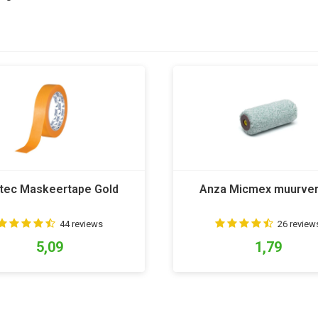
tec Maskeertape Gold
Anza Micmex muurver
44 reviews
26 review
5,09
1,79