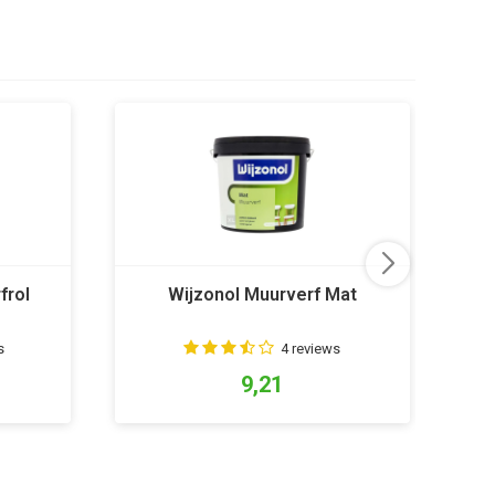
frol
Wijzonol Muurverf Mat
S
s
4 reviews
9,21