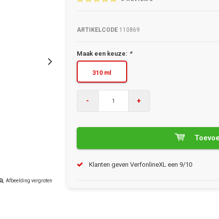
ARTIKELCODE
110869
Maak een keuze:
*
310 ml
-
+
Toevoe
Klanten geven VerfonlineXL een 9/10
Afbeelding vergroten