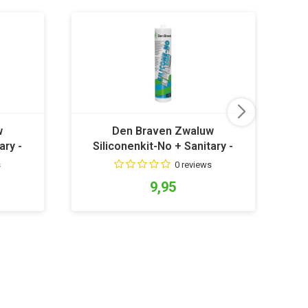
w
Den Braven Zwaluw
ary -
Siliconenkit-No + Sanitary -
S
Transparant Grijs
s
0 reviews
9,95