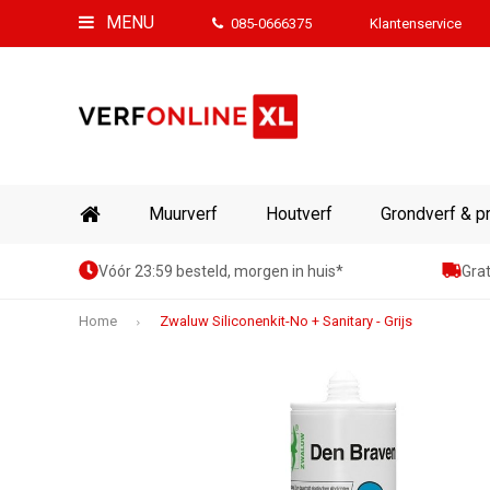
MENU
085-0666375
Klantenservice
Muurverf
Houtverf
Grondverf & p
Vóór 23:59 besteld, morgen in huis*
Grat
Home
Zwaluw Siliconenkit-No + Sanitary - Grijs