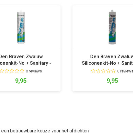
Den Braven Zwaluw
Den Braven Zwalu
conenkit-No + Sanitary -
Siliconenkit-No + Sanit
Zilvergrijs
Zwart
0 reviews
0 review
9,95
9,95
s een betrouwbare keuze voor het afdichten