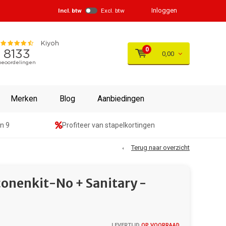
Inloggen
Incl. btw
Excl. btw
0
0,00
Merken
Blog
Aanbiedingen
n 9
Profiteer van stapelkortingen
Terug naar overzicht
onenkit-No + Sanitary -
LEVERTIJD
OP VOORRAAD