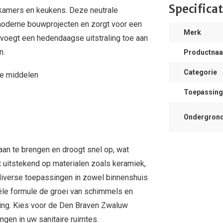
Specificat
dkamers en keukens. Deze neutrale
n moderne bouwprojecten en zorgt voor een
Merk
 voegt een hedendaagse uitstraling toe aan
n.
Productna
Categorie
de middelen
Toepassing
Ondergron
aan te brengen en droogt snel op, wat
t uitstekend op materialen zoals keramiek,
r diverse toepassingen in zowel binnenshuis
ële formule de groei van schimmels en
ving. Kies voor de Den Braven Zwaluw
ngen in uw sanitaire ruimtes.